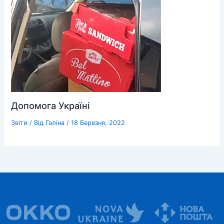
Допомога Україні
Звіти
/ Від
Галіна
/
18 Березня, 2022