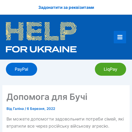
Перейти
Задонатити за реквізитами
до
вмісту
PayPal
LiqPay
Допомога для Бучі
Від
Галіна
/
6 Березня, 2022
Ви можете допомогти задовольнити потреби сімей, які
втратили все через російську військову агресію.