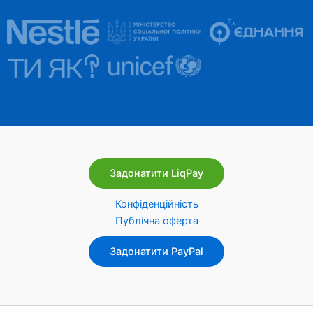
Задонатити LiqPay
Конфіденційність
Публічна оферта
Задонатити PayPal